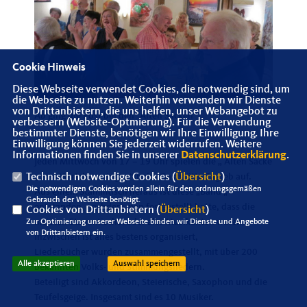
Cookie Hinweis
Diese Webseite verwendet Cookies, die notwendig sind, um
die Webseite zu nutzen. Weiterhin verwenden wir Dienste
von Drittanbietern, die uns helfen, unser Webangebot zu
Ab ging die Post bei den "Alten Säcken"
verbessern (Website-Optmierung). Für die Verwendung
bestimmter Dienste, benötigen wir Ihre Einwilligung. Ihre
Einwilligung können Sie jederzeit widerrufen. Weitere
Informationen finden Sie in unserer
Datenschutzerklärung
.
Jeden Mittwoch von 17 – 19 Uhr spielen die „ Alten Säcke
Technisch notwendige Cookies (
Übersicht
)
zum Wirtshaussingen“in der Gaststätte Zagreb auf.
Die notwendigen Cookies werden allein für den ordnungsgemäßen
Aus einem Stammtisch heraus ist diese „Band
Gebrauch der Webseite benötigt.
entstanden, nachdem man festgestellt hatte, dass die
Cookies von Drittanbietern (
Übersicht
)
meisten Stammtischbrüder alte Musikanten waren.
Zur Optimierung unserer Webseite binden wir Dienste und Angebote
von Drittanbietern ein.
Inzwischen ist alles bestens organisiert,
Liederbücher wurden zusammengestellt, mit über 200
Alle akzeptieren
Auswahl speichern
bekannten Volks- und Stimmungsliedern.
Beteiligt sind Akkordeon, Steierische, Saxophon und die
Teufelsgeige. Insgesamt sind es 10 Musiker.