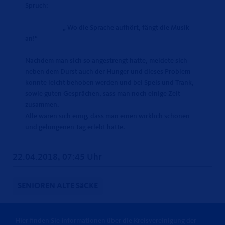
Spruch:
Wo die Sprache aufhört, fängt die Musik
an!“
Nachdem man sich so angestrengt hatte, meldete sich
neben dem Durst auch der Hunger und dieses Problem
konnte leicht behoben werden und bei Speis und Trank,
sowie guten Gesprächen, sass man noch einige Zeit
zusammen.
Alle waren sich einig, dass man einen wirklich schönen
und gelungenen Tag erlebt hatte.
22.04.2018, 07:45 Uhr
SENIOREN ALTE SäCKE
Hier finden Sie Informationen über die Kreisvereinigung der