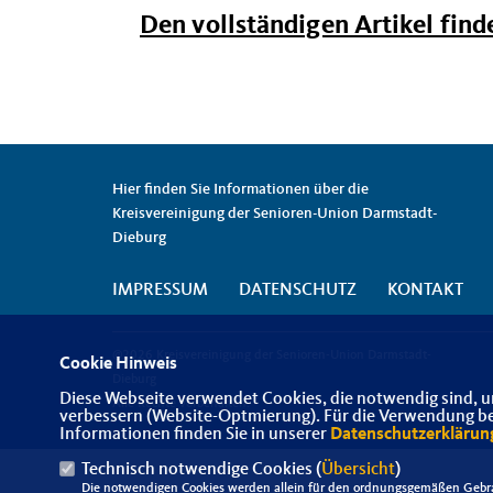
Den vollständigen Artikel finde
Hier finden Sie Informationen über die
Kreisvereinigung der Senioren-Union Darmstadt-
Dieburg
IMPRESSUM
DATENSCHUTZ
KONTAKT
@2026 Kreisvereinigung der Senioren-Union Darmstadt-
Cookie Hinweis
Dieburg
Diese Webseite verwendet Cookies, die notwendig sind, u
Alle Rechte vorbehalten.
verbessern (Website-Optmierung). Für die Verwendung best
Informationen finden Sie in unserer
Datenschutzerklärun
Technisch notwendige Cookies (
Übersicht
)
Die notwendigen Cookies werden allein für den ordnungsgemäßen Gebra