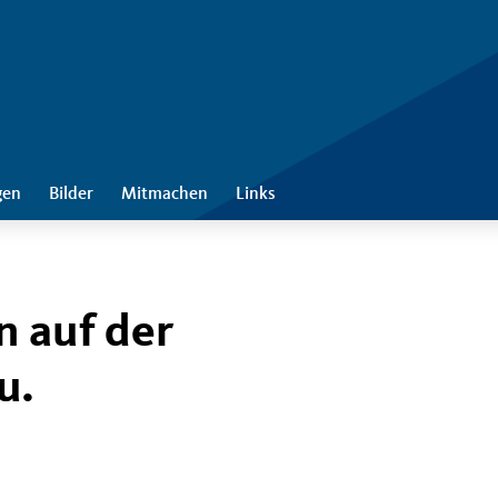
gen
Bilder
Mitmachen
Links
n auf der
u.