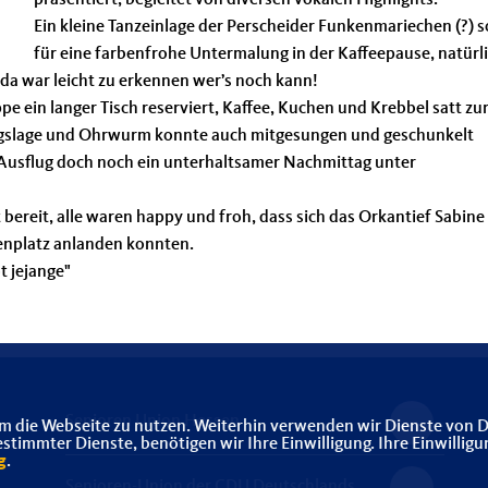
präsentiert, begleitet von diversen vokalen Highlights.
Ein kleine Tanzeinlage der Perscheider Funkenmariechen (?) s
für eine farbenfrohe Untermalung in der Kaffeepause, natürl
a war leicht zu erkennen wer’s noch kann!
e ein langer Tisch reserviert, Kaffee, Kuchen und Krebbel satt zu
ngslage und Ohrwurm konnte auch mitgesungen und geschunkelt
Ausflug doch noch ein unterhaltsamer Nachmittag unter
 bereit, alle waren happy und froh, dass sich das Orkantief Sabine
senplatz anlanden konnten.
t jejange"
Senioren Union Hessen
m die Webseite zu nutzen. Weiterhin verwenden wir Dienste von D
immter Dienste, benötigen wir Ihre Einwilligung. Ihre Einwilligu
g
.
Senioren-Union der CDU Deutschlands