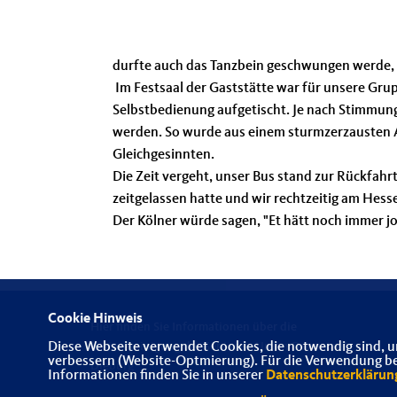
durfte auch das Tanzbein geschwungen werde, d
Im Festsaal der Gaststätte war für unsere Grupp
Selbstbedienung aufgetischt. Je nach Stimmu
werden. So wurde aus einem sturmzerzausten 
Gleichgesinnten.
Die Zeit vergeht, unser Bus stand zur Rückfahrt
zeitgelassen hatte und wir rechtzeitig am Hes
Der Kölner würde sagen, "Et hätt noch immer jo
Cookie Hinweis
Hier finden Sie Informationen über die
Diese Webseite verwendet Cookies, die notwendig sind, u
Kreisvereinigung der Senioren-Union Darmstadt-
verbessern (Website-Optmierung). Für die Verwendung best
Dieburg
Informationen finden Sie in unserer
Datenschutzerklärun