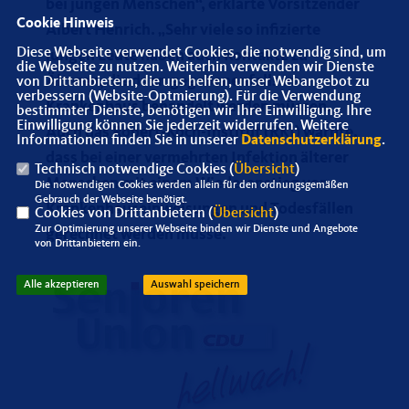
bei jungen Menschen“, erklärte Vorsitzender
Cookie Hinweis
Albert Henrich. „Sehr viele so infizierte
Diese Webseite verwendet Cookies, die notwendig sind, um
jungen Leute haben auch Kontakte zu
die Webseite zu nutzen. Weiterhin verwenden wir Dienste
Älteren, die dann gegebenenfalls im
von Drittanbietern, die uns helfen, unser Webangebot zu
verbessern (Website-Optmierung). Für die Verwendung
Krankenhaus behandelt werden müssen.
bestimmter Dienste, benötigen wir Ihre Einwilligung. Ihre
Einwilligung können Sie jederzeit widerrufen. Weitere
Auch das Robert-Koch-Institut (RKI) warnte,
Informationen finden Sie in unserer
Datenschutzerklärung
.
dass bei einer vermehrten Infektion älterer
Technisch notwendige Cookies (
Übersicht
)
Menschen mit einem Wiederanstieg von
Die notwendigen Cookies werden allein für den ordnungsgemäßen
Gebrauch der Webseite benötigt.
Krankenhauseinweisungen und Todesfällen
Cookies von Drittanbietern (
Übersicht
)
Zur Optimierung unserer Webseite binden wir Dienste und Angebote
gerechnet werden müsse.
von Drittanbietern ein.
Alle akzeptieren
Auswahl speichern