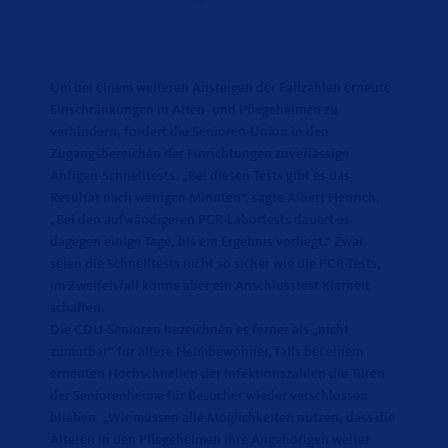
Um bei einem weiteren Ansteigen der Fallzahlen erneute
Einschränkungen in Alten- und Pflegeheimen zu
verhindern, fordert die Senioren-Union in den
Zugangsbereichen der Einrichtungen zuverlässige
Antigen-Schnelltests. „Bei diesen Tests gibt es das
Resultat nach wenigen Minuten“, sagte Albert Henrich.
Bei den aufwändigeren PCR-Labortests dauert es
dagegen einige Tage, bis ein Ergebnis vorliegt.“ Zwar
seien die Schnelltests nicht so sicher wie die PCR-Tests,
im Zweifelsfall könne aber ein Anschlusstest Klarheit
schaffen.
Die CDU-Senioren bezeichnen es ferner als „nicht
zumutbar“ für ältere Heimbewohner, falls bei einem
erneuten Hochschnellen der Infektionszahlen die Türen
der Seniorenheime für Besucher wieder verschlossen
blieben. „Wir müssen alle Möglichkeiten nutzen, dass die
Älteren in den Pflegeheimen ihre Angehörigen weiter