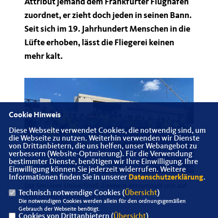
Attribut jemand dem Frankfurter Flughafen
zuordnet, er zieht doch jeden in seinen Bann.
Seit sich im 19. Jahrhundert Menschen in die
Lüfte erhoben, lässt die Fliegerei keinen
mehr kalt.
Cookie Hinweis
Diese Webseite verwendet Cookies, die notwendig sind, um
die Webseite zu nutzen. Weiterhin verwenden wir Dienste
von Drittanbietern, die uns helfen, unser Webangebot zu
verbessern (Website-Optmierung). Für die Verwendung
bestimmter Dienste, benötigen wir Ihre Einwilligung. Ihre
Einwilligung können Sie jederzeit widerrufen. Weitere
Informationen finden Sie in unserer
Datenschutzerklärung
.
Die Senioren Union Groß-Zimmern versammelt sich auf
Technisch notwendige Cookies (
Übersicht
)
dem Besucherpodest am Terminal 3.
Die notwendigen Cookies werden allein für den ordnungsgemäßen
Gebrauch der Webseite benötigt.
Cookies von Drittanbietern (
Übersicht
)