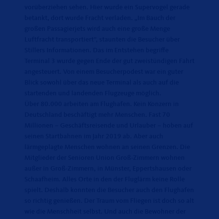
vorüberziehen sehen. Hier wurde ein Supervogel gerade
betankt, dort wurde Fracht verladen. „Im Bauch der
großen Passagierjets wird auch eine große Menge
Luftfracht transportiert“, staunten die Besucher über
Stillers Informationen. Das im Entstehen begriffe
Terminal 3 wurde gegen Ende der gut zweistündigen Fahrt
angesteuert. Von einem Besucherpodest war ein guter
Blick sowohl über das neue Terminal als auch auf die
startenden und landenden Flugzeuge möglich.
Über 80.000 arbeiten am Flughafen. Kein Konzern in
Deutschland beschäftigt mehr Menschen. Fast 70
Millionen – Geschäftsreisende und Urlauber – hoben auf
seinen Startbahnen im Jahr 2019 ab. Aber auch
lärmgeplagte Menschen wohnen an seinen Grenzen. Die
Mitglieder der Senioren Union Groß-Zimmern wohnen
außer in Groß-Zimmern, in Münster, Eppertshausen oder
Schaafheim. Alles Orte in den der Fluglärm keine Rolle
spielt. Deshalb konnten die Besucher auch den Flughafen
so richtig genießen. Der Traum vom Fliegen ist doch so alt
wie die Menschheit selbst. Und auch die Bewohner der