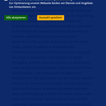
Zur Optimierung unserer Webseite binden wir Dienste und Angebote
Auch die Mitglieder der Senioren Union Groß-Zimmern
von Drittanbietern ein.
waren gespannt, was sie auf ihrer Besichtigungstour auf
dem Rhein-Main-Flughafen erwartet. Von der Vorstellung
Alle akzeptieren
Auswahl speichern
der Entwicklungsplanung des größten deutschen
Flughafens im Fraport Conferenze Center bis zum Imbiss
in der Kantine des Terminals, erfuhren die von Marion
Thürmer angeführten CDU-Senioren viel über
Deutschlands Tor zur Welt. Fraport Mitarbeiter Stiller
zeigte „seinen“ Flughafen in vollem Betrieb.
Sicherheitsschleusen und Vorfeldkontrollen, sorgen für
die nötige Sicherheit des Luftverkehrs und seiner
Passagiere. Auch die Senioren mussten sie akzeptieren.
Immer wieder war die Pandemie Gegenstand von Stillers
Ausführungen. „Zwei Jahre stand der gigantische
Flughafen fast still. Jetzt erholt sich das Terminal wieder“,
erfuhren die interessierten Zuhörer. Fast den Stand von
2019 will die Fraport in diesem Jahr wieder erreichen –
wenn die Entwicklung so bleibt und weder Corona noch
Putin die Pläne stören. Mit dem Bus auf dem Vorfeld
unterwegs, konnten die Senioren die Maschinen an sich