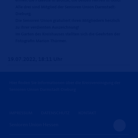
erhielt die Plakette in Bronze, die beiden Herren in Gold!
Alle drei sind Mitglied der Senioren Union Darmstadt-
Dieburg.
Die Senioren Union gratuliert ihren Mitgliedern herzlich
zu ihrer verdienten Auszeichnung!
Im Garten des Kreishauses stellten sich die Geehrten der
Fotografin Marion Thürmer.
19.07.2022, 18:11 Uhr
Hier finden Sie Informationen über die Kreisvereinigung der
Senioren-Union Darmstadt-Dieburg
IMPRESSUM
DATENSCHUTZ
KONTAKT
Senioren Union Hessen