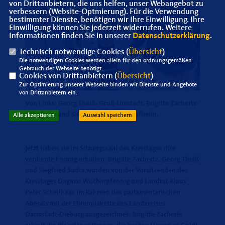
von Drittanbietern, die uns helfen, unser Webangebot zu
verbessern (Website-Optmierung). Für die Verwendung
bestimmter Dienste, benötigen wir Ihre Einwilligung. Ihre
Einwilligung können Sie jederzeit widerrufen. Weitere
Informationen finden Sie in unserer
Datenschutzerklärung
.
Technisch notwendige Cookies (
Übersicht
)
Die notwendigen Cookies werden allein für den ordnungsgemäßen
Gebrauch der Webseite benötigt.
Cookies von Drittanbietern (
Übersicht
)
Zur Optimierung unserer Webseite binden wir Dienste und Angebote
von Drittanbietern ein.
Von Links: Georg Theiß- Groß-Umstadt, Brigitte Zachertz-
Griesheim und Siegfried Sudra- Schaafheim.
Alle akzeptieren
Auswahl speichern
Jetzt haben sie im Sitzungssaal des Kreistages ihre
verdiente Ehrung erhalten. Brigitte Zachertz, Georg Theiß
und Siegfried Sudra wurden von der Vorsitzenden des
Kreistages Dagmar Wucherpfennig und Landrat Klaus
Peter Schellhaas im Rahmen des parlamentarischen
Abends mit der Ehrenplakette des Landkreises
Darmstadt-Dieburg ausgezeichnet. Brigitte Zacherts