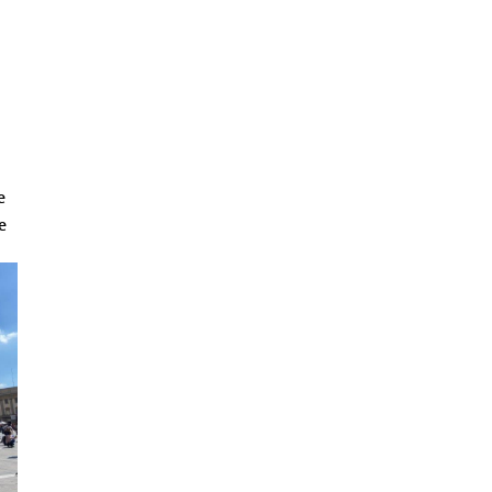
n
e
e