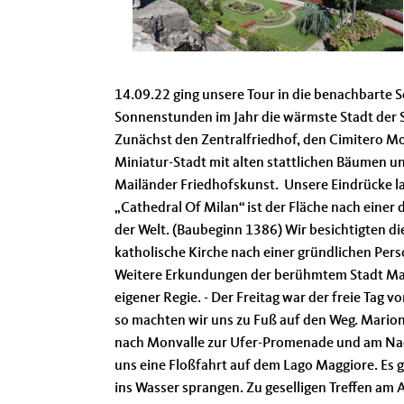
14.09.22 ging unsere Tour in die benachbarte 
Sonnenstunden im Jahr die wärmste Stadt der 
Zunächst den Zentralfriedhof, den Cimitero Mon
Miniatur-Stadt mit alten stattlichen Bäumen un
Mailänder Friedhofskunst. Unsere Eindrücke las
Cathedral Of Milan“ ist der Fläche nach einer 
der Welt. (Baubeginn 1386) Wir besichtigten di
katholische Kirche nach einer gründlichen Per
Weitere Erkundungen der berühmtem Stadt Mai
eigener Regie. - Der Freitag war der freie Tag v
so machten wir uns zu Fuß auf den Weg. Mario
nach Monvalle zur Ufer-Promenade und am Na
uns eine Floßfahrt auf dem Lago Maggiore. Es 
ins Wasser sprangen.
Zu geselligen Treffen am 