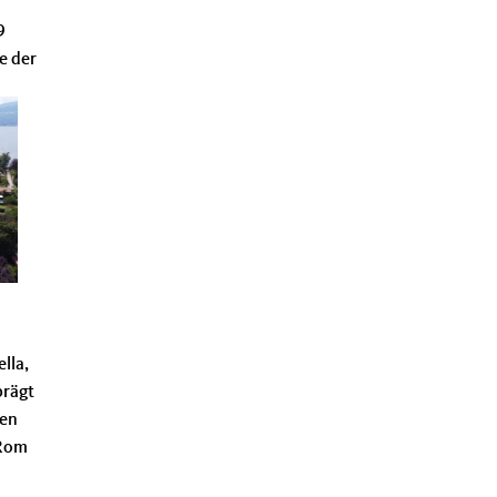
9
e der
ella,
prägt
hen
 Rom