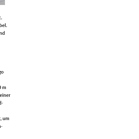
.
bel.
and
go
0 m
einer
d-
r, um
n-