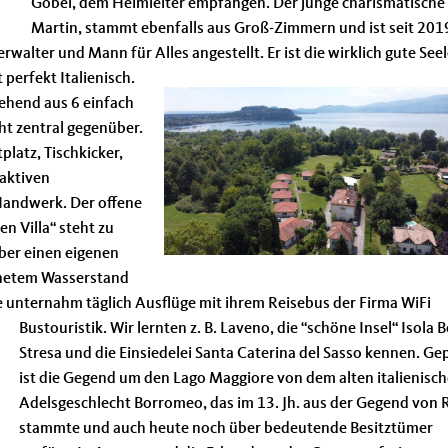
Göbel, dem Heimleiter empfangen. Der junge charismatische
Martin, stammt ebenfalls aus Groß-Zimmern und ist seit 201
alter und Mann für Alles angestellt. Er ist die wirklich gute Seel
 perfekt Italienisch.
tehend aus 6 einfach
t zentral gegenüber.
platz, Tischkicker,
raktiven
Handwerk. Der offene
n Villa“ steht zu
über einen eigenen
gnetem Wasserstand
 unternahm täglich Ausflüge mit ihrem Reisebus der Firma WiFi
Bustouristik.
Wir lernten z. B. Laveno, die “schöne Insel“ Isola B
Stresa und die Einsiedelei Santa Caterina del Sasso kennen. Ge
ist die Gegend um den Lago Maggiore von dem alten italienisc
Adelsgeschlecht Borromeo, das im 13. Jh. aus der Gegend von
stammte und auch heute noch über bedeutende Besitztümer