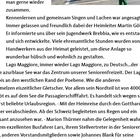
man gerne wieder
zusammen.
Kennenlernen und gemeinsam Singen und Lachen war angesagt
Immer gelassen und freundlich dabei der Heimleiter Martin Gö
Er informierte uns über sein Jugendwerk Brebbia, wie es entst
und sich entwickelte. Viele ehrenamtliche Stunden wurden von
Handwerkern aus der Heimat geleistet, um diese Anlage so
wunderbar hübsch und wohnlich zu gestalten.
Lago Maggiore, immer wieder Lago Maggiore, zu Deutsch…der
e azurblaue See war das Zentrum unserer Seniorenfreizeit. Der La
bis an den westlichen Rand der Poebene. Wie die anderen
elzen eiszeitlicher Gletscher. Vor allem sein Nordteil ist von 400
 es auf dem See die Passagierschifffahrt. Es handelt sich wegen s
t beliebte Urlaubsregion. - Mit der Heimreise durch den Gotthar
r verabschieden. Ab der Schweiz begleiteten uns Regen und ein
sant anzusehen war. - Marion Thürmer nahm die Gelegenheit wah
 exzellenten Busfahrer Lars, ihrem Stellvertreter in der Seniore
 anderen Vorstandsmitgliedern sowie Johannes Blank für seine