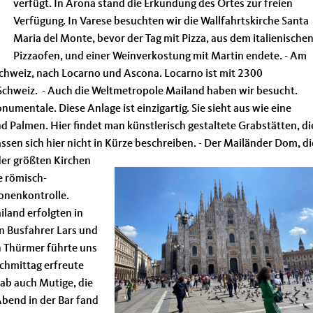
verfügt. In Arona stand die Erkundung des Ortes zur freien
Verfügung. In Varese besuchten wir die Wallfahrtskirche Santa
Maria del Monte, bevor der Tag mit Pizza, aus dem italienische
Pizzaofen, und einer Weinverkostung mit Martin endete. - Am
Schweiz, nach Locarno und Ascona. Locarno ist mit 2300
Schweiz. - Auch die Weltmetropole Mailand haben wir besucht.
umentale. Diese Anlage ist einzigartig. Sie sieht aus wie eine
d Palmen. Hier findet man künstlerisch gestaltete Grabstätten, di
sen sich hier nicht in Kürze beschreiben. -
Der Mailänder Dom, di
der größten Kirchen
e römisch-
sonenkontrolle.
land erfolgten in
on Busfahrer Lars und
n Thürmer führte uns
chmittag erfreute
gab auch Mutige, die
Abend in der Bar fand