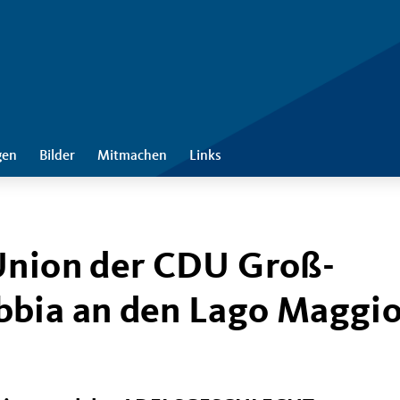
gen
Bilder
Mitmachen
Links
Union der CDU Groß-
bbia an den Lago Maggi