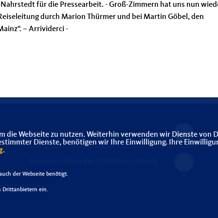
 Nahrstedt für die Pressearbeit. - Groß-Zimmern hat uns nun wied
Reiseleitung durch Marion Thürmer und bei Martin Göbel, den
ainz“. – Arrividerci -
Senioren Union Hessen
m die Webseite zu nutzen. Weiterhin verwenden wir Dienste von D
immter Dienste, benötigen wir Ihre Einwilligung. Ihre Einwilligu
g
.
Senioren-Union der CDU Deutschlands
uch der Webseite benötigt.
Drittanbietern ein.