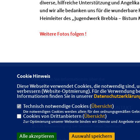
diverse, hilfreiche Unterstützung und Angelika
und wir alle bedanken uns für die wunderbare 
Heimleiter des „Jugendwerk Brebbia – Bistum M
Weitere Fotos folgen !
Cookie Hinweis
Hier finden Sie Informationen über die
Diese Webseite verwendet Cookies, die notwendig sind, u
Kreisvereinigung der Senioren-Union Darmstadt-
verbessern (Website-Optmierung). Für die Verwendung best
Dieburg
Informationen finden Sie in unserer
Datenschutzerklärun
Technisch notwendige Cookies (
Übersicht
)
IMPRESSUM
DATENSCHUTZ
KONTAKT
Die notwendigen Cookies werden allein für den ordnungsgemäßen Gebra
Cookies von Drittanbietern (
Übersicht
)
Zur Optimierung unserer Webseite binden wir Dienste und Angebote von 
@2026 Kreisvereinigung der Senioren-Union Darmstadt-
Dieburg
Alle akzeptieren
Auswahl speichern