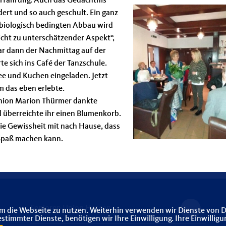
Erfahrung.
Auch das Gedächtnis
rt und so auch geschult. Ein ganz
biologisch bedingten Abbau wird
icht zu unterschätzender Aspekt“,
ar dann der Nachmittag auf der
e sich ins Café der Tanzschule.
e und Kuchen eingeladen. Jetzt
m das eben erlebte.
nion Marion Thürmer dankte
 überreichte ihr einen Blumenkorb.
ie Gewissheit mit nach Hause, dass
 Spaß machen kann.
Senioren Union Hessen
m die Webseite zu nutzen. Weiterhin verwenden wir Dienste von D
immter Dienste, benötigen wir Ihre Einwilligung. Ihre Einwilligu