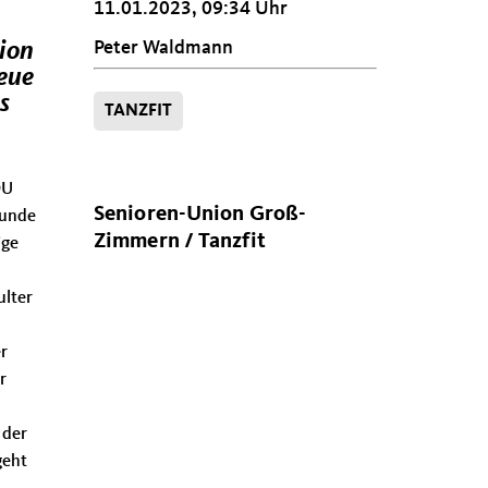
11.01.2023, 09:34 Uhr
Peter Waldmann
nion
neue
s
TANZFIT
DU
Senioren-Union Groß-
tunde
Zimmern / Tanzfit
ige
ulter
r
r
 der
geht