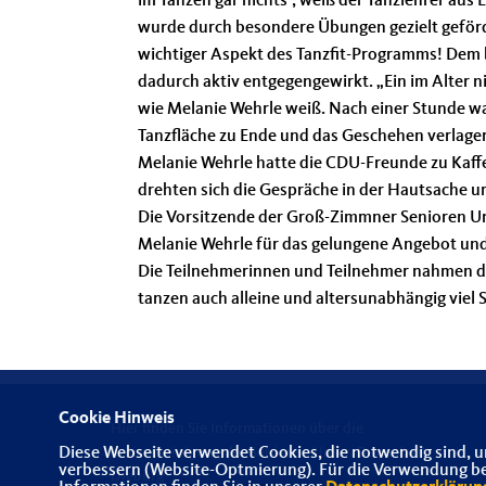
im Tanzen gar nichts“, weiß der Tanzlehrer aus 
wurde durch besondere Übungen gezielt geförde
wichtiger Aspekt des Tanzfit-Programms! Dem 
dadurch aktiv entgegengewirkt. „Ein im Alter n
wie Melanie Wehrle weiß. Nach einer Stunde w
Tanzfläche zu Ende und das Geschehen verlagert
Melanie Wehrle hatte die CDU-Freunde zu Kaffe
drehten sich die Gespräche in der Hautsache u
Die Vorsitzende der Groß-Zimmner Senioren U
Melanie Wehrle für das gelungene Angebot und
Die Teilnehmerinnen und Teilnehmer nahmen d
tanzen auch alleine und altersunabhängig viel
Cookie Hinweis
Hier finden Sie Informationen über die
Diese Webseite verwendet Cookies, die notwendig sind, u
Kreisvereinigung der Senioren-Union Darmstadt-
verbessern (Website-Optmierung). Für die Verwendung best
Dieburg