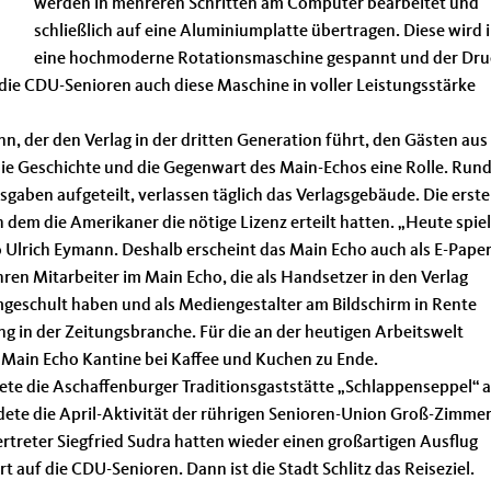
werden in mehreren Schritten am Computer bearbeitet und
schließlich auf eine Aluminiumplatte übertragen. Diese wird 
eine hochmoderne Rotationsmaschine gespannt und der Dru
die CDU-Senioren auch diese Maschine in voller Leistungsstärke
nn, der den Verlag in der dritten Generation führt, den Gästen aus
ie Geschichte und die Gegenwart des Main-Echos eine Rolle. Run
gaben aufgeteilt, verlassen täglich das Verlagsgebäude. Die erste
em die Amerikaner die nötige Lizenz erteilt hatten. „Heute spie
o Ulrich Eymann. Deshalb erscheint das Main Echo auch als E-Pape
hren Mitarbeiter im Main Echo, die als Handsetzer in den Verlag
geschult haben und als Mediengestalter am Bildschirm in Rente
ng in der Zeitungsbranche. Für die an der heutigen Arbeitswelt
r Main Echo Kantine bei Kaffee und Kuchen zu Ende.
ete die Aschaffenburger Traditionsgaststätte „Schlappenseppel“ 
dete die April-Aktivität der rührigen Senioren-Union Groß-Zimmer
rtreter Siegfried Sudra hatten wieder einen großartigen Ausflug
t auf die CDU-Senioren. Dann ist die Stadt Schlitz das Reiseziel.