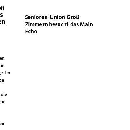
on
s
Senioren-Union Groß-
en
Zimmern besucht das Main
Echo
ren
 in
e. Im
den
 die
zur
gen