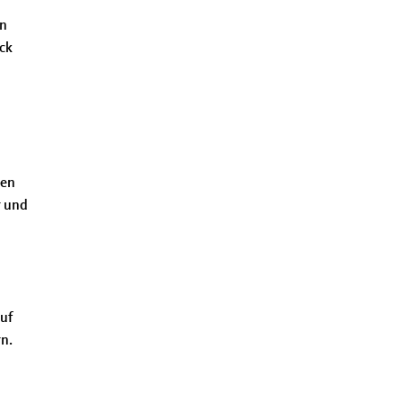
in
ck
d
len
r und
auf
n.