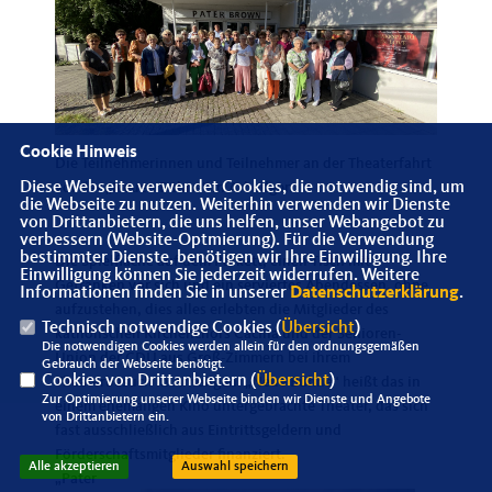
Cookie Hinweis
Die Teilnehmerinnen und Teilnehmer an der Theaterfahrt
Diese Webseite verwendet Cookies, die notwendig sind, um
vor der „Neuen Bühne“ in Arheilgen.
die Webseite zu nutzen. Weiterhin verwenden wir Dienste
von Drittanbietern, die uns helfen, unser Webangebot zu
verbessern (Website-Optmierung). Für die Verwendung
bestimmter Dienste, benötigen wir Ihre Einwilligung. Ihre
Die Spielfläche auf dem Parkett, einen Tisch mit
Einwilligung können Sie jederzeit widerrufen. Weitere
Getränken vor sich und ein serviertes Abendessen, ohne
Informationen finden Sie in unserer
Datenschutzerklärung
.
aufzustehen, dies alles erlebten die Mitglieder des
Technisch notwendige Cookies (
Übersicht
)
katholischen Kirchenchors Cäcilia und der Senioren-
Die notwendigen Cookies werden allein für den ordnungsgemäßen
Union der CDU aus Groß-Zimmern bei ihrem
Gebrauch der Webseite benötigt.
Cookies von Drittanbietern (
Übersicht
)
Theaterbesuch in Arheilgen. „Neue Bühne“ heißt das in
Zur Optimierung unserer Webseite binden wir Dienste und Angebote
einem ehemaligen Kino untergebrachte Theater, das sich
von Drittanbietern ein.
fast ausschließlich aus Eintrittsgeldern und
Förderschaftsmitglieder finanziert.
Alle akzeptieren
Auswahl speichern
Pater