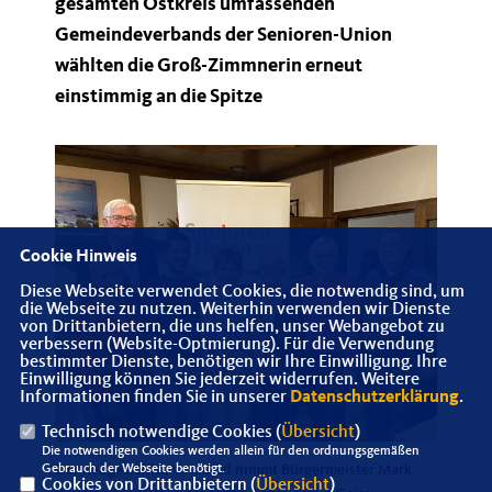
gesamten Ostkreis umfassenden
Gemeindeverbands der Senioren-Union
wählten die Groß-Zimmnerin erneut
einstimmig an die Spitze
Cookie Hinweis
Diese Webseite verwendet Cookies, die notwendig sind, um
die Webseite zu nutzen. Weiterhin verwenden wir Dienste
von Drittanbietern, die uns helfen, unser Webangebot zu
verbessern (Website-Optmierung). Für die Verwendung
bestimmter Dienste, benötigen wir Ihre Einwilligung. Ihre
Einwilligung können Sie jederzeit widerrufen. Weitere
Informationen finden Sie in unserer
Datenschutzerklärung
.
Technisch notwendige Cookies (
Übersicht
)
Die notwendigen Cookies werden allein für den ordnungsgemäßen
Der neugewählte Vorstand nimmt Bürgermeister Mark
Gebrauch der Webseite benötigt.
Cookies von Drittanbietern (
Übersicht
)