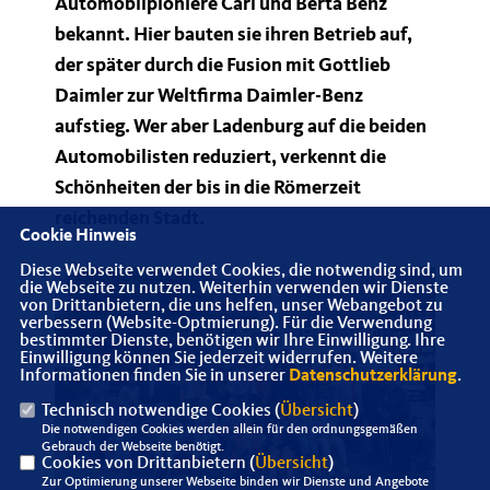
Automobilpioniere Carl und Berta Benz
bekannt. Hier bauten sie ihren Betrieb auf,
der später durch die Fusion mit Gottlieb
Daimler zur Weltfirma Daimler-Benz
aufstieg. Wer aber Ladenburg auf die beiden
Automobilisten reduziert, verkennt die
Schönheiten der bis in die Römerzeit
reichenden Stadt.
Cookie Hinweis
Diese Webseite verwendet Cookies, die notwendig sind, um
die Webseite zu nutzen. Weiterhin verwenden wir Dienste
von Drittanbietern, die uns helfen, unser Webangebot zu
verbessern (Website-Optmierung). Für die Verwendung
bestimmter Dienste, benötigen wir Ihre Einwilligung. Ihre
Einwilligung können Sie jederzeit widerrufen. Weitere
Informationen finden Sie in unserer
Datenschutzerklärung
.
Technisch notwendige Cookies (
Übersicht
)
Die notwendigen Cookies werden allein für den ordnungsgemäßen
Gebrauch der Webseite benötigt.
Cookies von Drittanbietern (
Übersicht
)
Zur Optimierung unserer Webseite binden wir Dienste und Angebote