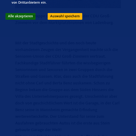
von Drittanbietern ein.
Die Reisegruppe der Senioren-Union der CDU Groß-
Alle akzeptieren
Auswahl speichern
Zimmern vor dem Marktplatzbrunnen von Ladenburg.
Mit der Stadtgeschichte und den noch heute
vorhandenen Zeugen der Vergangenheit machte sich die
Senioren-Union der CDU Groß-Zimmern vertraut.
Fachkundige Stadtführer führten die wissbegierigen
Seniorinnen und Senioren in zwei Gruppen durch die
Straßen und Gassen. Klar, dass auch die Stadtführung
nicht ohne Carl und Berta Benz auskamen. Schon zu
Beginn bekam die Gruppe aus dem Süden Hessens die
Villa des Unternehmerpaares gezeigt. Unscheinbar aber
doch von geschichtlichem Wert ist die Garage, in der Carl
Benz seine in Mannheim gemachte Erfindung
weiterentwickelte. Der Unterstand für seine zum
Ausfahren gebrauchten Autos ist die erste aus Stein
gebaute Garage der Welt!