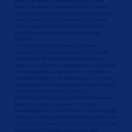
Mit einer gefälschten Urkunde verschaffte sich der
Bischof von Worms die Herrschaft über die Stadt am
Neckar. Er behielt sie über viele Jahre. Viele prachtvolle
Bauten, die heute noch als Museum oder Bibliothek
dienen, zeugen von dieser Zeit. Als der Pfälzische
Kurfürst die Stadt übernahm, wurde Ladenburg
evangelisch.
Die Stadtrechte erhielt Ladenburg schon in der
Römerzeit. Der römische Kaiser selbst verlieh sie den
Ladenburgern. 90 Minuten dauerten die Führungen.
Vorbei an wunderschönen Fachwerkhäusern endeten sie
im Traditionsgasthaus „Zum Ochsen“. Die Stadtführer
entließen die Gäste mit der Mitteilung, dass just in dem
Gasthaus, das sie für das Mittagessen ausgesucht hatten,
Carl Benz immer zum Kartenspielen ging!
Ein Besuch in Ladenburg kann nicht enden ohne einen
Besuch des „Carl-Benz-Museums“. Hier zog die
Automobilgeschichte an den CDU-Senioren vorüber. Vom
Anfang als die Autos noch wie Kutschen aussahen, bis zu
den stattlichen Fahrzeugen der Dreißiger Jahre, waren vor
allem Mercedes-Fahrzeuge zu sehen. Aber auch