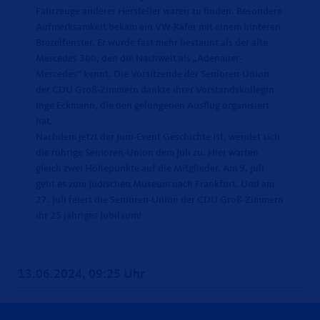
Fahrzeuge anderer Hersteller waren zu finden. Besondere
Aufmerksamkeit bekam ein VW-Käfer mit einem hinteren
Brezelfenster. Er wurde fast mehr bestaunt als der alte
Mercedes 300, den die Nachwelt als „Adenauer-
Mercedes“ kennt. Die Vorsitzende der Senioren-Union
der CDU Groß-Zimmern dankte ihrer Vorstandskollegin
Inge Eckmann, die den gelungenen Ausflug organisiert
hat.
Nachdem jetzt der Juni-Event Geschichte ist, wendet sich
die rührige Senioren-Union dem Juli zu. Hier warten
gleich zwei Höhepunkte auf die Mitglieder. Am 9. Juli
geht es zum Jüdischen Museum nach Frankfurt. Und am
27. Juli feiert die Senioren-Union der CDU Groß-Zimmern
ihr 25 jähriges Jubiläum!
13.06.2024, 09:25 Uhr