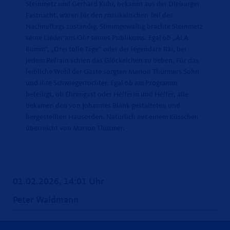
Steinmetz und Gerhard Kuhr, bekannt aus der Dieburger
Fastnacht, waren für den musikalischen Teil des
Nachmittags zuständig. Stimmgewaltig brachte Steinmetz
seine Lieder ans Ohr seines Publikums. Egal ob „ÄLA
Bumm“, „Drei tolle Tage“ oder der legendäre Bär, bei
jedem Refrain schien das Glöckelchen zu beben. Für das
leibliche Wohl der Gäste sorgten Marion Thürmers Sohn
und ihre Schwiegertochter. Egal ob am Programm
beteiligt, ob Ehrengast oder Helferin und Helfer, alle
bekamen den von Johannes Blank gestalteten und
hergestellten Hausorden. Natürlich mit einem Küsschen
überreicht von Marion Thürmer.
01.02.2026, 14:01 Uhr
Peter Waldmann