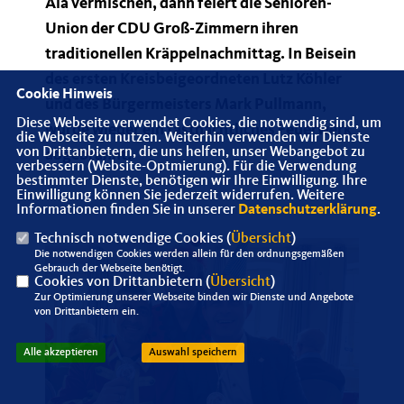
Äla vermischen, dann feiert die Senioren-
Union der CDU Groß-Zimmern ihren
traditionellen Kräppelnachmittag. In Beisein
des ersten Kreisbeigeordneten Lutz Köhler
Cookie Hinweis
und des Bürgermeisters Mark Pullmann,
Diese Webseite verwendet Cookies, die notwendig sind, um
wurde wieder ein fastnächtliches Feuerwerk
die Webseite zu nutzen. Weiterhin verwenden wir Dienste
von Drittanbietern, die uns helfen, unser Webangebot zu
abgebrannt.
verbessern (Website-Optmierung). Für die Verwendung
bestimmter Dienste, benötigen wir Ihre Einwilligung. Ihre
Einwilligung können Sie jederzeit widerrufen. Weitere
Informationen finden Sie in unserer
Datenschutzerklärung
.
Technisch notwendige Cookies (
Übersicht
)
Die notwendigen Cookies werden allein für den ordnungsgemäßen
Gebrauch der Webseite benötigt.
Cookies von Drittanbietern (
Übersicht
)
Zur Optimierung unserer Webseite binden wir Dienste und Angebote
von Drittanbietern ein.
Alle akzeptieren
Auswahl speichern