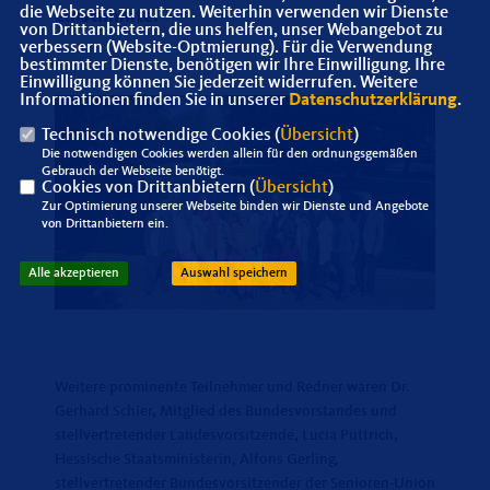
die Webseite zu nutzen. Weiterhin verwenden wir Dienste
einstimmte.
von Drittanbietern, die uns helfen, unser Webangebot zu
verbessern (Website-Optmierung). Für die Verwendung
bestimmter Dienste, benötigen wir Ihre Einwilligung. Ihre
Einwilligung können Sie jederzeit widerrufen. Weitere
Informationen finden Sie in unserer
Datenschutzerklärung
.
Technisch notwendige Cookies (
Übersicht
)
Die notwendigen Cookies werden allein für den ordnungsgemäßen
Gebrauch der Webseite benötigt.
Cookies von Drittanbietern (
Übersicht
)
Zur Optimierung unserer Webseite binden wir Dienste und Angebote
von Drittanbietern ein.
Alle akzeptieren
Auswahl speichern
Weitere prominente Teilnehmer und Redner waren Dr.
Gerhard Schier, Mitglied des Bundesvorstandes und
stellvertretender Landesvorsitzende, Lucia Puttrich,
Hessische Staatsministerin, Alfons Gerling,
stellvertretender Bundesvorsitzender der Senioren-Union