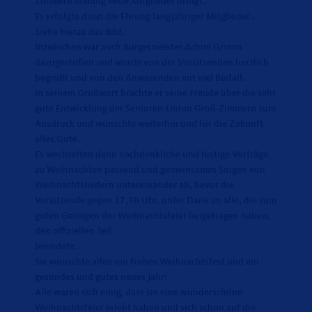
Zimmern ständig neue Mitglieder bringt.
Es erfolgte dann die Ehrung langjähriger Mitglieder .
Siehe hierzu das Bild.
Inzwischen war auch Bürgermeister Achim Grimm
dazugestoßen und wurde von der Vorsitzenden herzlich
begrüßt und von den Anwesenden mit viel Beifall.
In seinem Grußwort brachte er seine Freude über die sehr
gute Entwicklung der Senioren-Union Groß-Zimmern zum
Ausdruck und wünschte weiterhin und für die Zukunft
alles Gute.
Es wechselten dann nachdenkliche und lustige Vorträge,
zu Weihnachten passend und gemeinsames Singen von
Weihnachtsliedern untereinander ab, bevor die
Vorsitzende gegen 17,30 Uhr, unter Dank an alle, die zum
guten Gelingen der Weihnachtsfeier beigetragen haben,
den offiziellen Teil
beendete.
Sie wünschte allen ein frohes Weihnachtsfest und ein
gesundes und gutes neues Jahr!
Alle waren sich einig, dass sie eine wunderschöne
Weihnachtsfeier erlebt haben und sich schon auf die