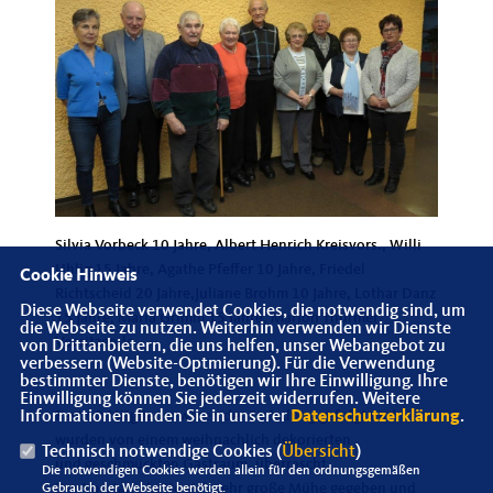
Silvia Vorbeck 10 Jahre, Albert Henrich Kreisvors., Willi
Uhlig 15 Jahre, Agathe Pfeffer 10 Jahre, Friedel
Cookie Hinweis
Richtscheid 20 Jahre,Juliane Brohm 10 Jahre, Lothar Danz
Diese Webseite verwendet Cookies, die notwendig sind, um
15 Jahre, Maria Grimm 15 Jahre, Marion Thürmer
die Webseite zu nutzen. Weiterhin verwenden wir Dienste
Vorsitzende
von Drittanbietern, die uns helfen, unser Webangebot zu
verbessern (Website-Optmierung). Für die Verwendung
bestimmter Dienste, benötigen wir Ihre Einwilligung. Ihre
Einwilligung können Sie jederzeit widerrufen. Weitere
Fast 60 Mitglieder waren der Einladung gefolgt und
Informationen finden Sie in unserer
Datenschutzerklärung
.
wurden von einem weihnachlich dekorierten
Technisch notwendige Cookies (
Übersicht
)
und geschmückten Gastraum, überrascht.
Die notwendigen Cookies werden allein für den ordnungsgemäßen
Der Vorstand hatte sich sehr große Mühe gegeben und
Gebrauch der Webseite benötigt.