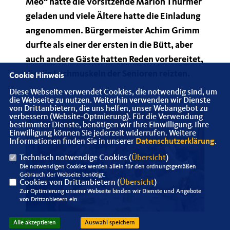
Meo“ hatte die Vorsitzende Marion Thürmer
geladen und viele Ältere hatte die Einladung
angenommen. Bürgermeister Achim Grimm
durfte als einer der ersten in die Bütt, aber
auch andere Gäste hatten Reden vorbereitet,
die die Lachmuskeln der Senioren reizten.
Cookie Hinweis
Diese Webseite verwendet Cookies, die notwendig sind, um
die Webseite zu nutzen. Weiterhin verwenden wir Dienste
von Drittanbietern, die uns helfen, unser Webangebot zu
verbessern (Website-Optmierung). Für die Verwendung
bestimmter Dienste, benötigen wir Ihre Einwilligung. Ihre
Einwilligung können Sie jederzeit widerrufen. Weitere
Informationen finden Sie in unserer
Datenschutzerklärung
.
Technisch notwendige Cookies (
Übersicht
)
Die notwendigen Cookies werden allein für den ordnungsgemäßen
Gebrauch der Webseite benötigt.
Cookies von Drittanbietern (
Übersicht
)
Zur Optimierung unserer Webseite binden wir Dienste und Angebote
von Drittanbietern ein.
Alle akzeptieren
Auswahl speichern