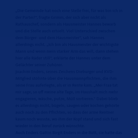
Die Gemeinde hat noch eine Stelle frei, für was bin ich in
der Partei?“, fragte Grimm, der sich aber nicht als
Rathauschef, sondern als Hausmeister Hannes bewarb
und die Stelle auch erhielt. Viel Unterschied zwischen
dem Bürger- und dem Hausmeister“, sah Hannes
allerdings nicht. „Ich bin als Hausmeister der wichtigste
Mann und wenn mein starker Arm das will, dann stehen
hier alle Räder still“, erklärte der Hannes unter dem
Gelächter seiner Zuhörer.
Joachim Enders, seines Zeichens Dieburger und KVD-
Mitglied stöhnte über die Hausmannpflichten, die ihm
seine Frau auferlegte, als er in Rente kam. „Mei Fraa tat
mir sage, so uff meine alte Tage, im Haushalt mich mehr
engagieren, wäsche, putze, Müll sortieren.“ Dabei blieb
es allerdings nicht, bügeln, saugen oder kochen gehörte
auch noch zu den Pflichten, so dass der arme Rentner
kaum noch wusste, wo ihm der Kopf stand und sich fast
wieder in den Beruf zurück wünschte.
Auch Enders Gattin Birgit Enders in die Bütt, sie hatte das