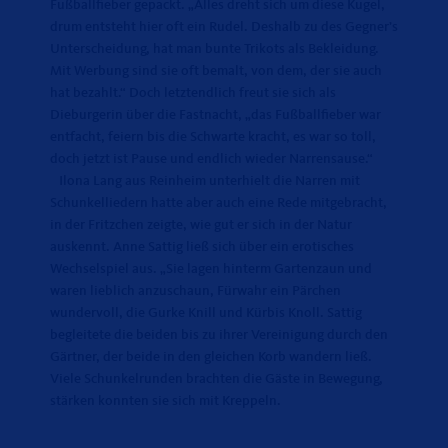
Fußballfieber gepackt. „Alles dreht sich um diese Kugel,
drum entsteht hier oft ein Rudel. Deshalb zu des Gegner’s
Unterscheidung, hat man bunte Trikots als Bekleidung.
Mit Werbung sind sie oft bemalt, von dem, der sie auch
hat bezahlt.“ Doch letztendlich freut sie sich als
Dieburgerin über die Fastnacht, „das Fußballfieber war
entfacht, feiern bis die Schwarte kracht, es war so toll,
doch jetzt ist Pause und endlich wieder Narrensause.“
Ilona Lang aus Reinheim unterhielt die Narren mit
Schunkelliedern hatte aber auch eine Rede mitgebracht,
in der Fritzchen zeigte, wie gut er sich in der Natur
auskennt. Anne Sattig ließ sich über ein erotisches
Wechselspiel aus. „Sie lagen hinterm Gartenzaun und
waren lieblich anzuschaun, Fürwahr ein Pärchen
wundervoll, die Gurke Knill und Kürbis Knoll. Sattig
begleitete die beiden bis zu ihrer Vereinigung durch den
Gärtner, der beide in den gleichen Korb wandern ließ.
Viele Schunkelrunden brachten die Gäste in Bewegung,
stärken konnten sie sich mit Kreppeln.