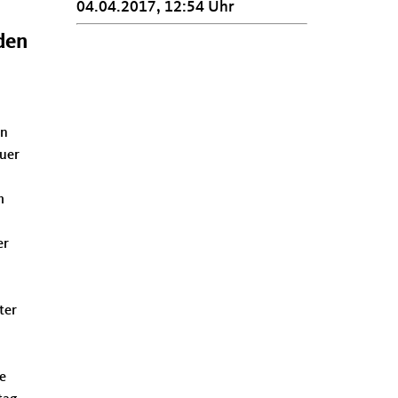
04.04.2017, 12:54 Uhr
den
rn
auer
m
er
ter
e