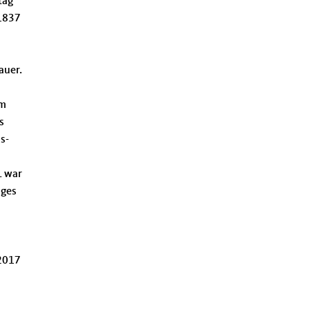
tag
 1837
auer.
um
s
s-
L war
ages
 2017