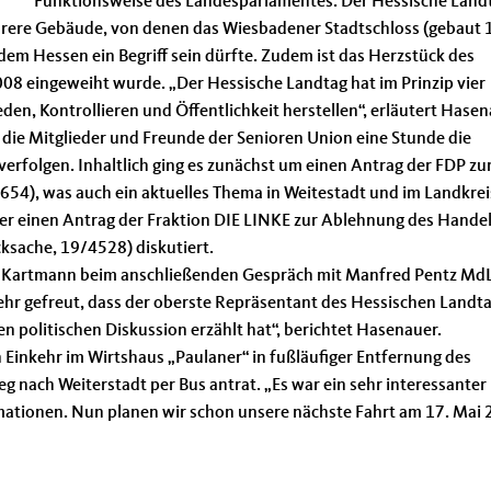
Funktionsweise des Landesparlamentes. Der Hessische Land
hrere Gebäude, von denen das Wiesbadener Stadtschloss (gebaut
m Hessen ein Begriff sein dürfte. Zudem ist das Herzstück des
08 eingeweiht wurde. „Der Hessische Landtag hat im Prinzip vier
en, Kontrollieren und Öffentlichkeit herstellen“, erläutert Hasen
die Mitglieder und Freunde der Senioren Union eine Stunde die
verfolgen. Inhaltlich ging es zunächst um einen Antrag der FDP z
4), was auch ein aktuelles Thema in Weitestadt und im Landkrei
er einen Antrag der Fraktion DIE LINKE zur Ablehnung des Handel
sache, 19/4528) diskutiert.
 Kartmann beim anschließenden Gespräch mit Manfred Pentz Md
ehr gefreut, dass der oberste Repräsentant des Hessischen Landt
en politischen Diskussion erzählt hat“, berichtet Hasenauer.
 Einkehr im Wirtshaus „Paulaner“ in fußläufiger Entfernung des
 nach Weiterstadt per Bus antrat. „Es war ein sehr interessanter
mationen. Nun planen wir schon unsere nächste Fahrt am 17. Mai