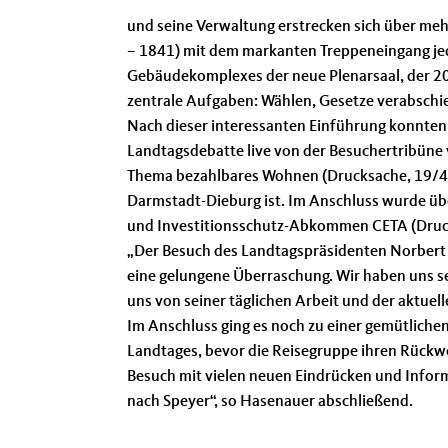
und seine Verwaltung erstrecken sich über me
– 1841) mit dem markanten Treppeneingang jede
Gebäudekomplexes der neue Plenarsaal, der 20
zentrale Aufgaben: Wählen, Gesetze verabschied
Nach dieser interessanten Einführung konnten 
Landtagsdebatte live von der Besuchertribüne 
Thema bezahlbares Wohnen (Drucksache, 19/465
Darmstadt-Dieburg ist. Im Anschluss wurde üb
und Investitionsschutz-Abkommen CETA (Druck
Der Besuch des Landtagspräsidenten Norbert
eine gelungene Überraschung. Wir haben uns s
uns von seiner täglichen Arbeit und der aktuell
Im Anschluss ging es noch zu einer gemütlichen
Landtages, bevor die Reisegruppe ihren Rückweg
Besuch mit vielen neuen Eindrücken und Infor
nach Speyer“, so Hasenauer abschließend.