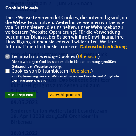
Weiterstadt am 21. Juni 2023 nach
Cookie Hinweis
Heidelberg
Diese Webseite verwendet Cookies, die notwendig sind, um
23.06.2023
die Webseite zu nutzen. Weiterhin verwenden wir Dienste
von Drittanbietern, die uns helfen, unser Webangebot zu
Marion Thürmer und Siegfried Sudra im
verbessern (Website-Optmierung). Für die Verwendung
Landesvorstand der Senioren-Union Hessen
bestimmter Dienste, benötigen wir Ihre Einwilligung. Ihre
Einwilligung können Sie jederzeit widerrufen. Weitere
15.06.2023
Informationen finden Sie in unserer
Datenschutzerklärung
.
Von Blumen, Sträuchern und einem Blick
Technisch notwendige Cookies (
Übersicht
)
von oben
Die notwendigen Cookies werden allein für den ordnungsgemäßen
Gebrauch der Webseite benötigt.
Cookies von Drittanbietern (
Übersicht
)
12.05.2023
Zur Optimierung unserer Webseite binden wir Dienste und Angebote
Kultur trifft Genuss- Das beliebte Schlitzer
von Drittanbietern ein.
Kultur-Highlights zum Sehen und zum
Schmecken.
Alle akzeptieren
Auswahl speichern
09.05.2023
Senioren Union Weiterstadt besuchte am
19. April 2023 das „Café Orchidee“ in
Birkenau
20.04.2023